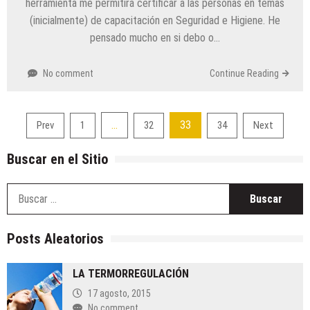
herramienta me permitirá certificar a las personas en temas
(inicialmente) de capacitación en Seguridad e Higiene. He
pensado mucho en si debo o…
No comment
Continue Reading
Paginación
…
33
Prev
1
32
34
Next
de
Buscar en el Sitio
entradas
B
Posts Aleatorios
LA TERMORREGULACIÓN
17 agosto, 2015
No comment