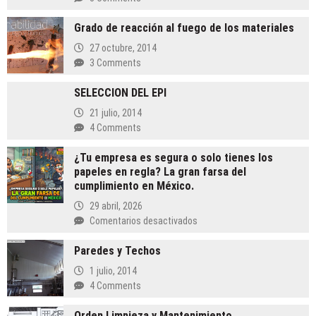
Lecturas
Obligadas
Grado de reacción al fuego de los materiales
para
27 octubre, 2014
Blindar
3 Comments
tu
Operación
SELECCION DEL EPI
y
Rentabilidad
21 julio, 2014
4 Comments
¿Tu empresa es segura o solo tienes los
papeles en regla? La gran farsa del
cumplimiento en México.
29 abril, 2026
en
Comentarios desactivados
¿Tu
Paredes y Techos
empresa
es
1 julio, 2014
segura
4 Comments
o
solo
Orden Limpieza y Mantenimiento