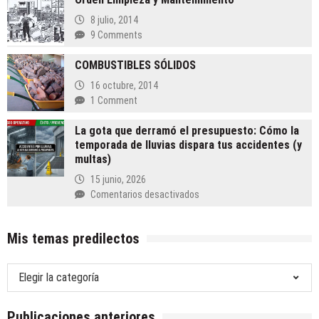
tienes
8 julio, 2014
los
9 Comments
papeles
en
COMBUSTIBLES SÓLIDOS
regla?
La
16 octubre, 2014
gran
1 Comment
farsa
del
La gota que derramó el presupuesto: Cómo la
cumplimiento
temporada de lluvias dispara tus accidentes (y
en
multas)
México.
15 junio, 2026
en
Comentarios desactivados
La
gota
Mis temas predilectos
que
derramó
el
Mis
presupuesto:
temas
Cómo
predilectos
la
Publicaciones anteriores