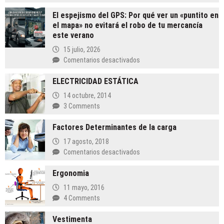
Logístico
en
El espejismo del GPS: Por qué ver un «puntito en
México:
el mapa» no evitará el robo de tu mercancía
Un
este verano
Desafío
15 julio, 2026
Crucial
en
Comentarios desactivados
El
ELECTRICIDAD ESTÁTICA
espejismo
del
14 octubre, 2014
GPS:
3 Comments
Por
qué
Factores Determinantes de la carga
ver
17 agosto, 2018
un
en
Comentarios desactivados
«puntito
Factores
en
Ergonomia
Determinantes
el
de
mapa»
11 mayo, 2016
la
no
4 Comments
carga
evitará
el
Vestimenta