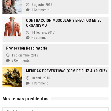
robo
7 agosto, 2015
de
4 Comments
tu
mercancía
CONTRACCIÓN MUSCULAR Y EFECTOS EN EL
este
ORGANISMO
verano
14 febrero, 2017
No comment
Protección Respiratoria
13 diciembre, 2013
3 Comments
MEDIDAS PREVENTIVAS (CEM DE 0 HZ A 10 KHZ)
18 abril, 2016
1 Comment
Mis temas predilectos
Mis