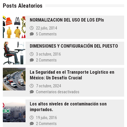
Posts Aleatorios
NORMALIZACION DEL USO DE LOS EPIs
22 julio, 2014
5 Comments
DIMENSIONES Y CONFIGURACIÓN DEL PUESTO
3 octubre, 2016
2 Comments
La Seguridad en el Transporte Logístico en
México: Un Desafío Crucial
7 octubre, 2024
en
Comentarios desactivados
La
Los altos niveles de contaminación son
Seguridad
importados.
en
el
19 julio, 2016
Transporte
2 Comments