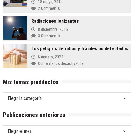
18 mayo, 2014
2 Comments
Radiaciones Ionizantes
8 diciembre, 2015
3 Comments
Los peligros de robos y fraudes no detectados
5 agosto, 2024
en
Comentarios desactivados
Los
peligros
Mis temas predilectos
de
robos
y
Mis
fraudes
temas
no
predilectos
detectados
Publicaciones anteriores
Publicaciones