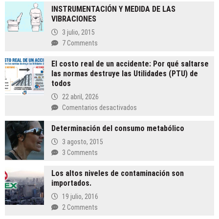
INSTRUMENTACIÓN Y MEDIDA DE LAS
VIBRACIONES
3 julio, 2015
7 Comments
El costo real de un accidente: Por qué saltarse
las normas destruye las Utilidades (PTU) de
todos
22 abril, 2026
en
Comentarios desactivados
El
Determinación del consumo metabólico
costo
real
3 agosto, 2015
de
3 Comments
un
accidente:
Los altos niveles de contaminación son
Por
importados.
qué
19 julio, 2016
saltarse
2 Comments
las