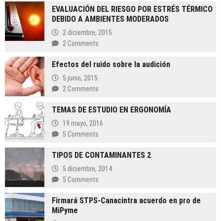
normas
EVALUACIÓN DEL RIESGO POR ESTRÉS TÉRMICO
destruye
DEBIDO A AMBIENTES MODERADOS
las
Utilidades
2 diciembre, 2015
(PTU)
2 Comments
de
todos
Efectos del ruido sobre la audición
5 junio, 2015
2 Comments
TEMAS DE ESTUDIO EN ERGONOMÍA
19 mayo, 2016
5 Comments
TIPOS DE CONTAMINANTES 2
5 diciembre, 2014
5 Comments
Firmará STPS-Canacintra acuerdo en pro de
MiPyme