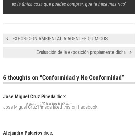
es la única cosa que puedes comprar, que te hace mas rico"
EXPOSICIÓN AMBIENTAL A AGENTES QUÍMICOS
Evaluación de la exposición propiamente dicha
6 thoughts on “
Conformidad y No Conformidad
”
Jose Miguel Cruz Pineda
dice:
5 junio, 2015 a las 6:52 am
Jose Miguel Cruz Pineda
liked this on Facebook.
Alejandro Palacios
dice: