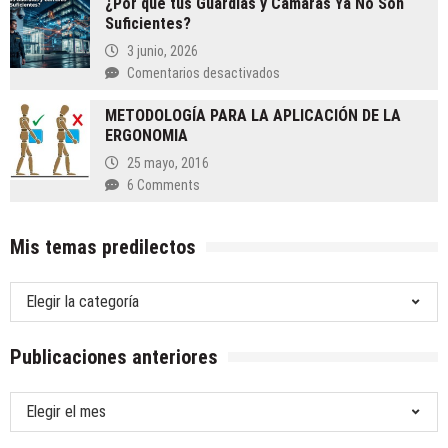
¿Por qué tus Guardias y Cámaras Ya No Son
Suficientes?
3 junio, 2026
en
Comentarios desactivados
¿Por
METODOLOGÍA PARA LA APLICACIÓN DE LA
qué
ERGONOMIA
tus
Guardias
25 mayo, 2016
y
6 Comments
Cámaras
Ya
No
Mis temas predilectos
Son
Suficientes?
Mis
temas
predilectos
Publicaciones anteriores
Publicaciones
anteriores