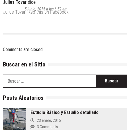
Julius Tovar
dice:
5 junio, 2015 a las 6:52 am
Julius Tovar
liked this on Facebook.
Comments are closed.
Buscar en el Sitio
B
Posts Aleatorios
Estudio Básico y Estudio detallado
23 enero, 2015
3 Comments