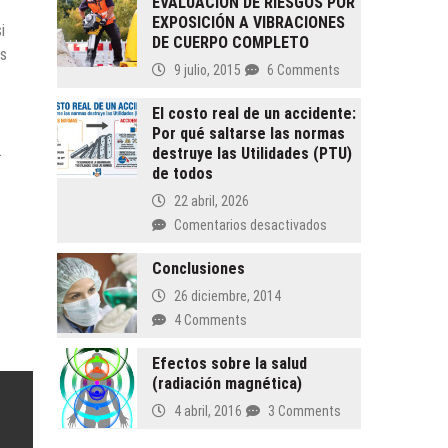
EVALUACIÓN DE RIESGOS POR
EXPOSICIÓN A VIBRACIONES
i
DE CUERPO COMPLETO
as
9 julio, 2015
6 Comments
El costo real de un accidente:
Por qué saltarse las normas
.
destruye las Utilidades (PTU)
de todos
22 abril, 2026
en
Comentarios desactivados
El
costo
Conclusiones
real
26 diciembre, 2014
de
4 Comments
un
accidente:
Efectos sobre la salud
Por
(radiación magnética)
qué
4 abril, 2016
3 Comments
saltarse
las