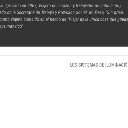
ial egresado en 2007, Viajero de corazón y trabajador de hobbie. Soy
cado de la Secretaria de Trabajo y Previsión Social. Mi frase, "Sin prisa
 como viajero coincido en el hecho de "Viajar es la única cosa que pued
ace mas rico"
LOS SISTEMAS DE ILUMINACI