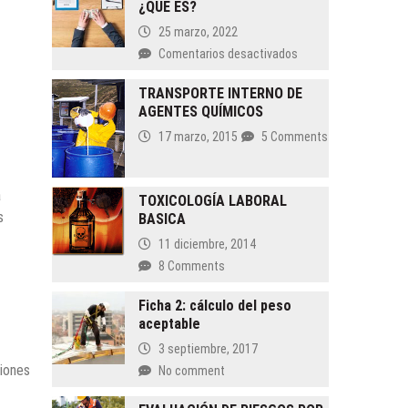
¿QUÉ ES?
LA
CARGA
25 marzo, 2022
MENTAL
en
Comentarios desactivados
EL
TRIÁNGULO
TRANSPORTE INTERNO DE
AGENTES QUÍMICOS
DEL
FRAUDE
17 marzo, 2015
5 Comments
¿QUÉ ES?
a
TOXICOLOGÍA LABORAL
s
BASICA
11 diciembre, 2014
8 Comments
Ficha 2: cálculo del peso
aceptable
3 septiembre, 2017
ciones
No comment