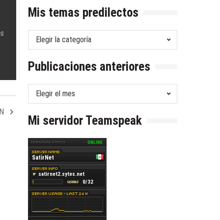
normas
Mis temas predilectos
destruye
las
es
Mis
Utilidades
(PTU)
temas
de
predilectos
Publicaciones anteriores
todos
Publicaciones
anteriores
ÓN
Mi servidor Teamspeak