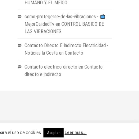
HUMANO Y EL MEDIO
como-protegerse-de-las-vibraciones -
MejorCalidadTv
en
CONTROL BASICO DE
LAS VIBRACIONES
Contacto Directo E Indirecto Electricidad -
Noticias la Costa
en
Contacto
Contacto electrico directo
en
Contacto
directo e indirecto
Designed & Developed by
Sparkle WP
para el uso de cookies.
Leer mas...
Aceptar