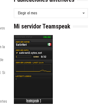
Publicaciones
anteriores
Mi servidor Teamspeak
ivos
n la
 de
. Si
antes