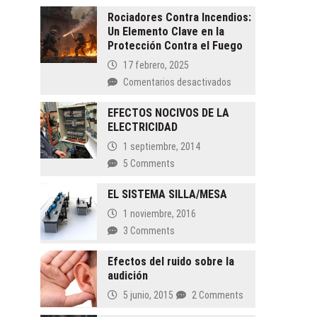
Rociadores Contra Incendios:
Un Elemento Clave en la
Protección Contra el Fuego
17 febrero, 2025
en
Comentarios desactivados
Rociadores
Contra
EFECTOS NOCIVOS DE LA
ELECTRICIDAD
Incendios:
Un
1 septiembre, 2014
Elemento
5 Comments
Clave
en
EL SISTEMA SILLA/MESA
la
1 noviembre, 2016
Protección
Contra
3 Comments
el
Fuego
Efectos del ruido sobre la
audición
5 junio, 2015
2 Comments