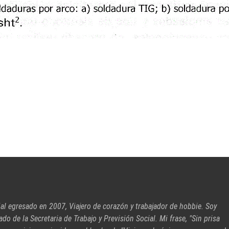
ial egresado en 2007, Viajero de corazón y trabajador de hobbie. Soy
cado de la Secretaria de Trabajo y Previsión Social. Mi frase, "Sin prisa