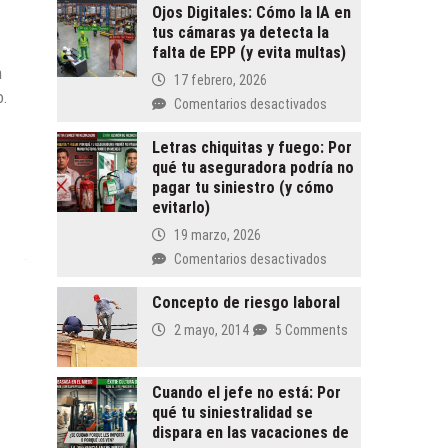
Ojos Digitales: Cómo la IA en
tus cámaras ya detecta la
falta de EPP (y evita multas)
n
17 febrero, 2026
o.
en
Comentarios desactivados
Ojos
Digitales:
Letras chiquitas y fuego: Por
qué tu aseguradora podría no
Cómo
pagar tu siniestro (y cómo
la
evitarlo)
IA
en
19 marzo, 2026
tus
en
Comentarios desactivados
cámaras
Letras
ya
chiquitas
Concepto de riesgo laboral
detecta
y
2 mayo, 2014
5 Comments
la
fuego:
falta
Por
de
qué
Cuando el jefe no está: Por
EPP
tu
qué tu siniestralidad se
(y
aseguradora
dispara en las vacaciones de
evita
podría