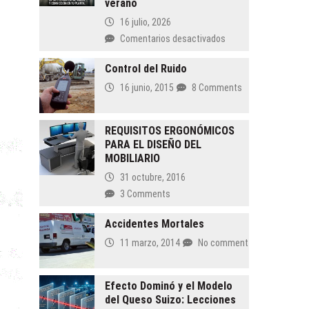
verano
multas)
no
16 julio, 2026
pagar
en
Comentarios desactivados
tu
Cuando
siniestro
el
Control del Ruido
(y
jefe
cómo
16 junio, 2015
8 Comments
no
evitarlo)
está:
Por
REQUISITOS ERGONÓMICOS
qué
PARA EL DISEÑO DEL
tu
MOBILIARIO
siniestralidad
31 octubre, 2016
se
3 Comments
dispara
en
Accidentes Mortales
las
vacaciones
11 marzo, 2014
No comment
de
verano
Efecto Dominó y el Modelo
del Queso Suizo: Lecciones