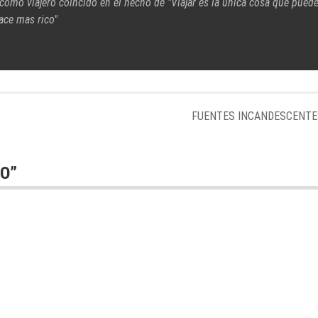
 como viajero coincido en el hecho de "Viajar es la única cosa que pued
ace mas rico"
FUENTES INCANDESCENTE
CO
”