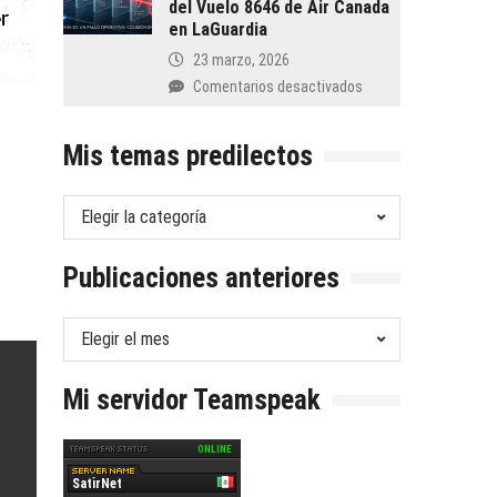
del Vuelo 8646 de Air Canada
en LaGuardia
23 marzo, 2026
en
Comentarios desactivados
Efecto
Dominó
Mis temas predilectos
y
el
Modelo
Mis
del
temas
Queso
predilectos
Publicaciones anteriores
Suizo:
Lecciones
del
Publicaciones
Vuelo
anteriores
8646
de
Mi servidor Teamspeak
Air
Canada
en
LaGuardia