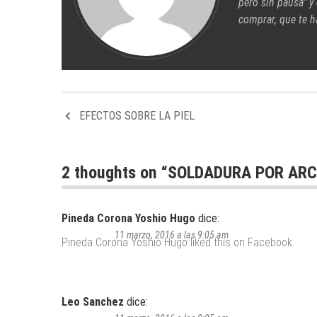
pero sin pausa" y
comprar, que te h
EFECTOS SOBRE LA PIEL
2 thoughts on “
SOLDADURA POR AR
Pineda Corona Yoshio Hugo
dice:
11 marzo, 2016 a las 9:05 am
Pineda Corona Yoshio Hugo
liked this on Facebook.
Leo Sanchez
dice: