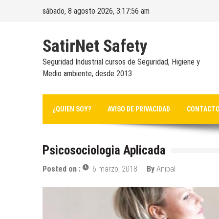
Skip
sábado, 8 agosto 2026, 3:17:57 am
to
content
SatirNet Safety
Seguridad Industrial cursos de Seguridad, Higiene y
Medio ambiente, desde 2013
¿QUIEN SOY?
AVISO DE PRIVACIDAD
CONTACT
Psicosociologia Aplicada
Posted on :
6 marzo, 2018
By
Anibal