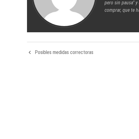
pero sin pausa" y
comprar, que te h
Posibles medidas correctoras