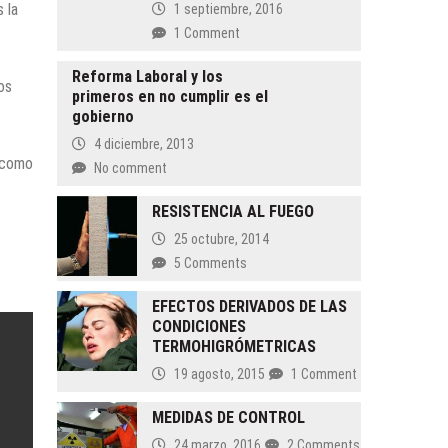
 la
1 septiembre, 2016
las
1 Comment
Utilidades
(PTU)
Reforma Laboral y los
de
os
primeros en no cumplir es el
todos
gobierno
4 diciembre, 2013
n como
No comment
RESISTENCIA AL FUEGO
25 octubre, 2014
5 Comments
EFECTOS DERIVADOS DE LAS
CONDICIONES
TERMOHIGRÓMETRICAS
19 agosto, 2015
1 Comment
MEDIDAS DE CONTROL
24 marzo, 2016
2 Comments