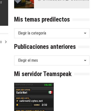
es
Mis temas predilectos
Mis
temas
jo
predilectos
Publicaciones anteriores
Publicaciones
anteriores
Mi servidor Teamspeak