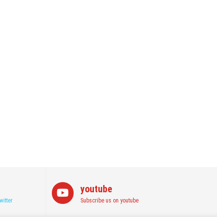
youtube
witter
Subscribe us on youtube