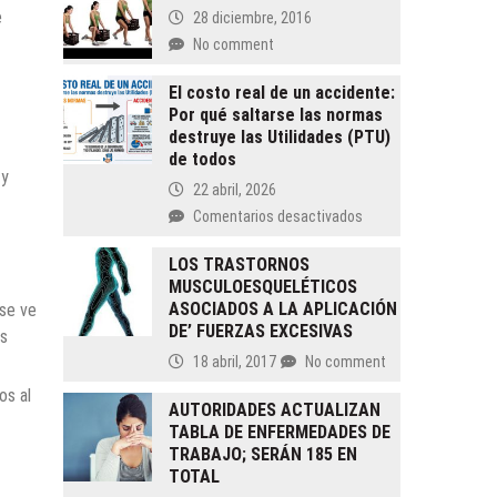
e
28 diciembre, 2016
No comment
El costo real de un accidente:
Por qué saltarse las normas
destruye las Utilidades (PTU)
de todos
 y
22 abril, 2026
en
Comentarios desactivados
El
costo
LOS TRASTORNOS
MUSCULOESQUELÉTICOS
real
ASOCIADOS A LA APLICACIÓN
 se ve
de
DE’ FUERZAS EXCESIVAS
un
ás
accidente:
18 abril, 2017
No comment
Por
os al
qué
AUTORIDADES ACTUALIZAN
saltarse
TABLA DE ENFERMEDADES DE
las
TRABAJO; SERÁN 185 EN
normas
TOTAL
destruye