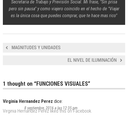
Secretaria de Trabajo y Previsión Social. Mi frase, "Sin prisa
pero sin pausa" y como viajero coincido en el hecho de "Viajar
es la única cosa que puedes comprar, que te hace mas rico"
MAGNITUDES Y UNIDADES
EL NIVEL DE ILUMINACIÓN
1 thought on “
FUNCIONES VISUALES
”
Virginia Hernandez Perez
dice:
8 septiembre, 2016 a las 12:35 pm
Virginia Hernandez Perez
liked this on Facebook.