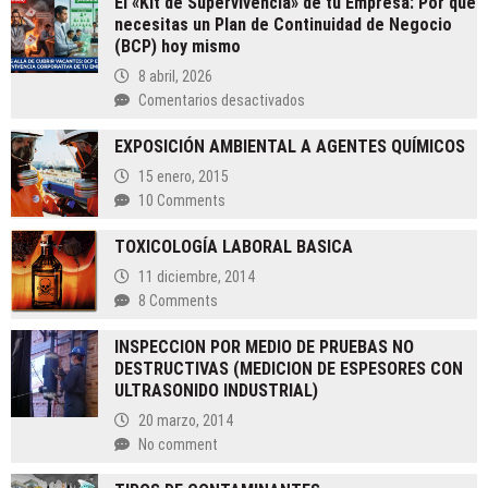
El «Kit de Supervivencia» de tu Empresa: Por qué
necesitas un Plan de Continuidad de Negocio
(BCP) hoy mismo
8 abril, 2026
en
Comentarios desactivados
El
EXPOSICIÓN AMBIENTAL A AGENTES QUÍMICOS
«Kit
de
15 enero, 2015
Supervivencia»
10 Comments
de
tu
TOXICOLOGÍA LABORAL BASICA
Empresa:
11 diciembre, 2014
Por
8 Comments
qué
necesitas
INSPECCION POR MEDIO DE PRUEBAS NO
un
DESTRUCTIVAS (MEDICION DE ESPESORES CON
Plan
ULTRASONIDO INDUSTRIAL)
de
Continuidad
20 marzo, 2014
de
No comment
Negocio
(BCP)