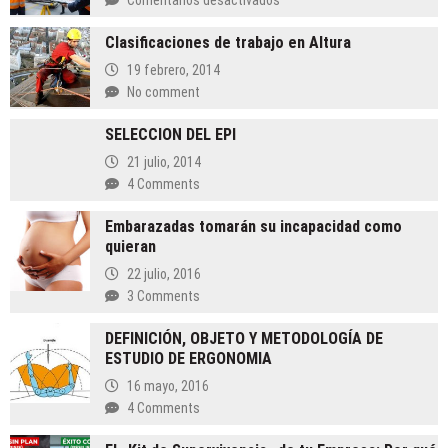
La
Clasificaciones de trabajo en Altura
industria
4.0
19 febrero, 2014
y
No comment
la
seguridad
SELECCION DEL EPI
Patrimonial
21 julio, 2014
4 Comments
Embarazadas tomarán su incapacidad como
quieran
22 julio, 2016
3 Comments
DEFINICIÓN, OBJETO Y METODOLOGÍA DE
ESTUDIO DE ERGONOMIA
16 mayo, 2016
4 Comments