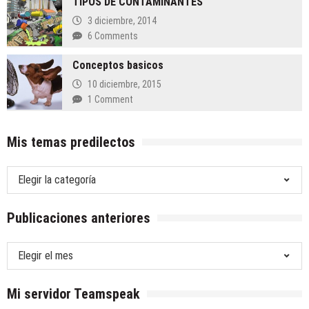
TIPOS DE CONTAMINANTES
hoy
3 diciembre, 2014
mismo
6 Comments
Conceptos basicos
10 diciembre, 2015
1 Comment
Mis temas predilectos
Mis
temas
predilectos
Publicaciones anteriores
Publicaciones
anteriores
Mi servidor Teamspeak