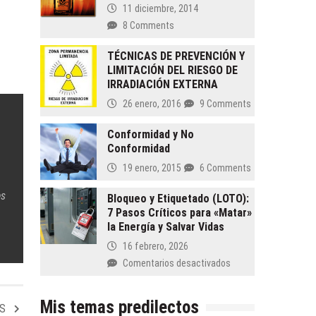
11 diciembre, 2014
8 Comments
TÉCNICAS DE PREVENCIÓN Y
LIMITACIÓN DEL RIESGO DE
IRRADIACIÓN EXTERNA
26 enero, 2016
9 Comments
Conformidad y No
Conformidad
19 enero, 2015
6 Comments
es
Bloqueo y Etiquetado (LOTO):
7 Pasos Críticos para «Matar»
la Energía y Salvar Vidas
16 febrero, 2026
en
Comentarios desactivados
Bloqueo
y
Mis temas predilectos
Etiquetado
OS