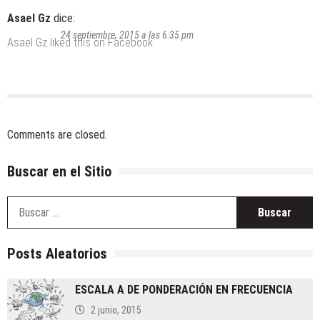
Asael Gz
dice:
24 septiembre, 2015 a las 6:35 pm
Asael Gz
liked this on Facebook.
Comments are closed.
Buscar en el Sitio
B
Posts Aleatorios
ESCALA A DE PONDERACIÓN EN FRECUENCIA
2 junio, 2015