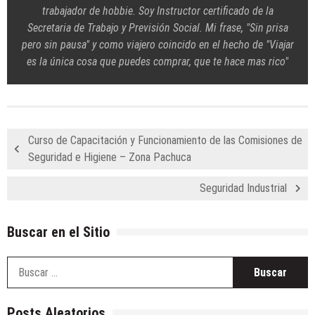
trabajador de hobbie. Soy Instructor certificado de la
Secretaria de Trabajo y Previsión Social. Mi frase, "Sin prisa
pero sin pausa" y como viajero coincido en el hecho de "Viajar
es la única cosa que puedes comprar, que te hace mas rico"
Curso de Capacitación y Funcionamiento de las Comisiones de
Seguridad e Higiene – Zona Pachuca
Seguridad Industrial
Buscar en el Sitio
B
Posts Aleatorios