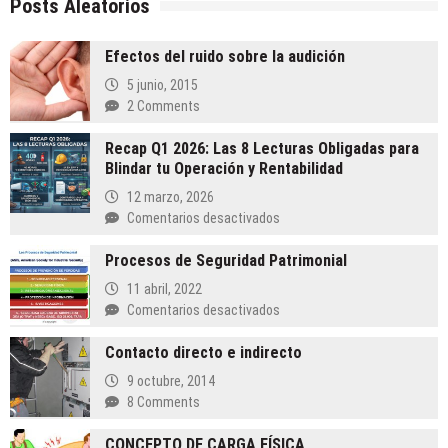
Posts Aleatorios
Efectos del ruido sobre la audición
5 junio, 2015
2 Comments
Recap Q1 2026: Las 8 Lecturas Obligadas para
Blindar tu Operación y Rentabilidad
12 marzo, 2026
en
Comentarios desactivados
Recap
Procesos de Seguridad Patrimonial
Q1
2026:
11 abril, 2022
Las
en
Comentarios desactivados
8
Procesos
Lecturas
Contacto directo e indirecto
de
Obligadas
Seguridad
9 octubre, 2014
para
Patrimonial
8 Comments
Blindar
tu
CONCEPTO DE CARGA FÍSICA