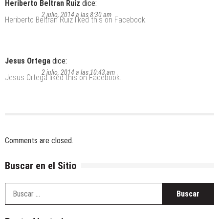
Heriberto Beltran Ruiz
dice:
2 julio, 2014 a las 8:30 am
Heriberto Beltran Ruiz
liked this on Facebook.
Jesus Ortega
dice:
2 julio, 2014 a las 10:43 am
Jesus Ortega
liked this on Facebook.
Comments are closed.
Buscar en el Sitio
B