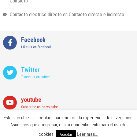
Contacto
Contacto electrico directo
en
Contacto directo e indirecto
Facebook
Like us on facebook
Twitter
Tweet us on twitter
youtube
Subscribe us on youtube
Este sitio utiliza las cookies para mejorar la experiencia de navegación.
Asumimos que al ingresar, das tu concentimiento para el uso de
Copyright © 2026 SatirNet Safety - Powered By
WordPress
cookies.
Leer mas...
Aceptar
Designed & Developed by
Sparkle WP