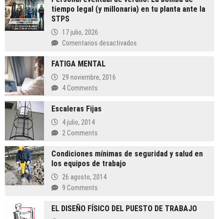
tiempo legal (y millonaria) en tu planta ante la
STPS
17 julio, 2026
en
Comentarios desactivados
Personal
FATIGA MENTAL
eventual
de
29 noviembre, 2016
verano:
4 Comments
La
bomba
Escaleras Fijas
de
4 julio, 2014
tiempo
2 Comments
legal
(y
Condiciones mínimas de seguridad y salud en
millonaria)
los equipos de trabajo
en
tu
26 agosto, 2014
planta
9 Comments
ante
la
EL DISEÑO FÍSICO DEL PUESTO DE TRABAJO
STPS