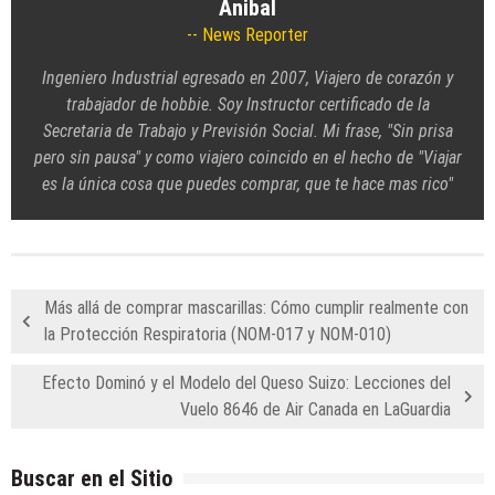
Anibal
News Reporter
Ingeniero Industrial egresado en 2007, Viajero de corazón y
trabajador de hobbie. Soy Instructor certificado de la
Secretaria de Trabajo y Previsión Social. Mi frase, "Sin prisa
pero sin pausa" y como viajero coincido en el hecho de "Viajar
es la única cosa que puedes comprar, que te hace mas rico"
Más allá de comprar mascarillas: Cómo cumplir realmente con
la Protección Respiratoria (NOM-017 y NOM-010)
Efecto Dominó y el Modelo del Queso Suizo: Lecciones del
Vuelo 8646 de Air Canada en LaGuardia
Buscar en el Sitio