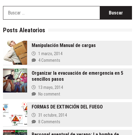
B
Posts Aleatorios
Manipulación Manual de cargas
1 marzo, 2014
4 Comments
Organizar la evacuación de emergencia en 5
sencillos pasos
13 mayo, 2014
No comment
FORMAS DE EXTINCIÓN DEL FUEGO
31 octubre, 2014
8 Comments
Personal eventual de verano: La bomba de