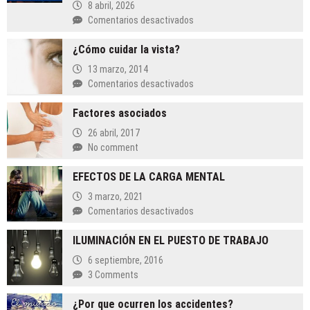
8 abril, 2026
en
Comentarios desactivados
El
¿Cómo cuidar la vista?
«Kit
de
13 marzo, 2014
Supervivencia»
en
Comentarios desactivados
de
¿Cómo
tu
Factores asociados
cuidar
Empresa:
la
26 abril, 2017
Por
vista?
No comment
qué
necesitas
EFECTOS DE LA CARGA MENTAL
un
Plan
3 marzo, 2021
de
en
Comentarios desactivados
Continuidad
EFECTOS
de
ILUMINACIÓN EN EL PUESTO DE TRABAJO
DE
Negocio
LA
6 septiembre, 2016
(BCP)
CARGA
3 Comments
hoy
MENTAL
mismo
¿Por que ocurren los accidentes?