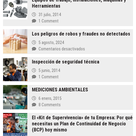
Herramientas
31 julio, 2014
1 Comment
Los peligros de robos y fraudes no detectados
5 agosto, 2024
en
Comentarios desactivados
Los
Inspección de seguridad técnica
peligros
de
5 junio, 2014
robos
1 Comment
y
fraudes
MEDICIONES AMBIENTALES
no
6 enero, 2015
detectados
8 Comments
El «Kit de Supervivencia» de tu Empresa: Por qué
necesitas un Plan de Continuidad de Negocio
(BCP) hoy mismo