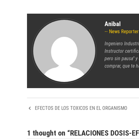
Anibal
News Reporter
Ingeniero Industr
Instructor certifi
pero sin pausa" y
comprar, que te h
EFECTOS DE LOS TOXICOS EN EL ORGANISMO
1 thought on “
RELACIONES DOSIS-E