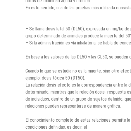
datos de toxicidad aguda y crónica.
En este sentido, una de las pruebas más utilizada consist
– Se llama dosis letal 50 (DL50), expresada en mg/kg de p
grupo determinado de animales produce la muerte del 50
– Si la administración es vía inhalatoria, se habla de conc
En base a los valores de las DL5O y las CL5O, se pueden cl
Cuando lo que se estudia no es la muerte, sino otro efec
ejemplo, dosis tóxica 50 (DT5O).
La relación dosis-efecto es la correspondencia entre la d
determinado, mientras que la relación dosis- respuesta es
de individuos, dentro de un grupo de sujetos definido, 
relaciones pueden representarse de manera gráfica.
El conocimiento completo de estas relaciones permite la
condiciones definidas, es decir, el